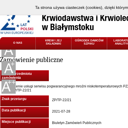
Ta strona używa ciasteczek (cookies), dzięki który
KREW I JEJ
OŚRODEK DAWCÓW
LABORAT
O NAS
SKŁADNIKI
SZPIKU
ANALITY
Zamówienie publiczne
Nazwa przedmiotu
zamówienia
Świadczenie usługi serwisu pogwarancyjnego mroźni niskotemperaturowych PZ
PZ23 ZP/TP-22/21
Znak przetargu
ZP/TP-22/21
Data publikacji
2021-07-28
Miejsce publikacji
Biuletyn Zamówień Publicznych