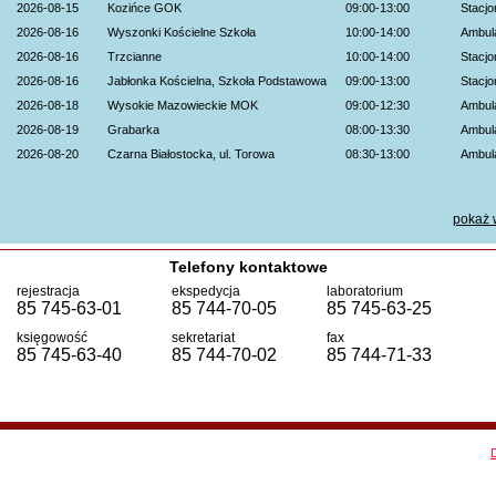
2026-08-15
Kozińce GOK
09:00-13:00
Stacjo
2026-08-16
Wyszonki Kościelne Szkoła
10:00-14:00
Ambul
2026-08-16
Trzcianne
10:00-14:00
Stacjo
2026-08-16
Jabłonka Kościelna, Szkoła Podstawowa
09:00-13:00
Stacjo
2026-08-18
Wysokie Mazowieckie MOK
09:00-12:30
Ambul
2026-08-19
Grabarka
08:00-13:30
Ambul
2026-08-20
Czarna Białostocka, ul. Torowa
08:30-13:00
Ambul
2026-08-22
Turośń Kościelna
10:00-13:00
Ambul
2026-08-23
Rosochate Kościelne OSP
08:30-13:00
Ambul
pokaż 
Łomża, Centrum Katolickie, ul. Zawadzka
2026-08-23
08:30-13:30
Stacjo
55
2026-08-26
Siemiatycze Starostwo Powiatowe
Telefony kontaktowe
08:00-12:00
Ambul
2026-08-27
Zambrów, ul. Fabryczna 3a
08:30-13:00
Ambul
rejestracja
ekspedycja
laboratorium
85 745-63-01
85 744-70-05
85 745-63-25
księgowość
sekretariat
fax
85 745-63-40
85 744-70-02
85 744-71-33