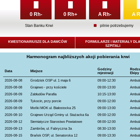
0 Rh-
0 Rh+
A Rh-
A 
Stan Banku Krwi
pilnie potrzebujemy
KWESTIONARIUSZE DLA DAWCÓW
FORMULARZE I MATERIAŁY DL
SZPITALI
Harmonogram najbliższych akcji pobierania krwi
Godziny
Rodza
Data
Miejsce
rejestracji
Ekipy
2026-08-08
Grodzisk OSP ul. 1 maja 6
09:00-12:30
Ambul
2026-08-08
Grajewo - przy kościele
09:00-13:00
Ambul
2026-08-09
Zabłudów Parafia
10:15-13:00
Ambul
2026-08-09
Tykocin, przy porcie
09:00-12:00
Ambul
2026-08-09
Mońki MOK ul. Białostocka 25
09:00-13:00
Ambul
2026-08-10
Grajewo Urząd Gminy ul. Stażacka 6a
09:00-12:00
Ambul
2026-08-12
Siemiatycze Starostwo Powiatowe
08:00-12:00
Ambul
2026-08-13
Zambrów, ul. Fabryczna 3a
08:30-13:00
Ambul
2026-08-15
Brańsk OSP, ul. Senatorska 12
09:00-13:30
Ambul