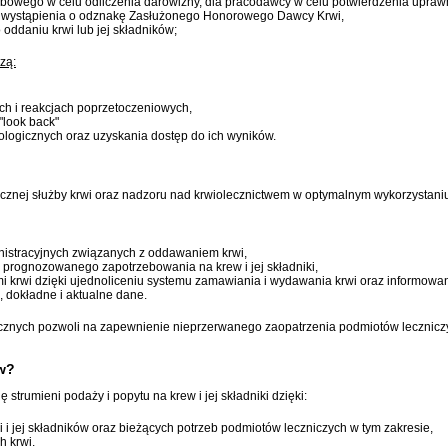
rbowego w celu odliczenia darowizny, dla pracodawcy w celu potwierdzenia upraw
lu wystąpienia o odznakę Zasłużonego Honorowego Dawcy Krwi,
 oddaniu krwi lub jej składników;
zą:
ch i reakcjach poprzetoczeniowych,
"look back"
ogicznych oraz uzyskania dostęp do ich wyników.
cznej służby krwi oraz nadzoru nad krwiolecznictwem w optymalnym wykorzystaniu 
inistracyjnych związanych z oddawaniem krwi,
o prognozowanego zapotrzebowania na krew i jej składniki,
 krwi dzięki ujednoliceniu systemu zamawiania i wydawania krwi oraz informowan
, dokładne i aktualne dane.
znych pozwoli na zapewnienie nieprzerwanego zaopatrzenia podmiotów leczniczych
ew?
trumieni podaży i popytu na krew i jej składniki dzięki:
i i jej składników oraz bieżących potrzeb podmiotów leczniczych w tym zakresie,
h krwi.