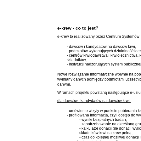
e-krew - co to jest?
e-krew to realizowany przez Centrum Systemów 
- dawców i kandydatów na dawców krwi,
- podmiotów wykonujących działalność leczni
- centrów krwiodawstwa i krwiolecznictwa, k
składników,
- instytucji nadzorujących system publiczne
Nowe rozwiązanie informatyczne wpłynie na pop
wymiany danych pomiędzy podmiotami uczestniczą
danymi.
W ramach projektu powstaną następujące e-usłu
dla dawców i kandydatów na dawców krwi:
- umówienie wizyty w punkcie pobierania kr
- profilowana informacja, czyli dostęp do wy
- wyniki bezpłatnych badań,
- zapotrzebowanie na określoną gru
- kalkulator donacji (ile donacji w
składników krwi na krew pełną,
- czas do kolejnej możliwej donacji 