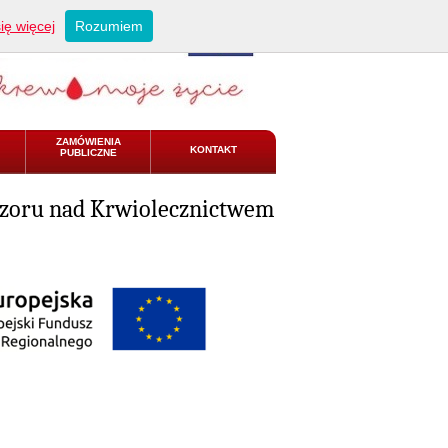
ię więcej
Rozumiem
ZAMÓWIENIA
KONTAKT
PUBLICZNE
adzoru nad Krwiolecznictwem