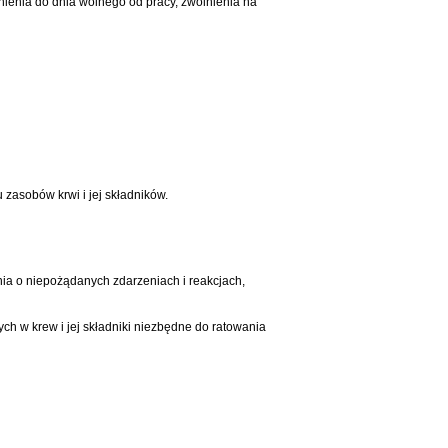
nienia do dnia wolnego od pracy, zwolnienia na
zasobów krwi i jej składników.
ia o niepożądanych zdarzeniach i reakcjach,
 w krew i jej składniki niezbędne do ratowania