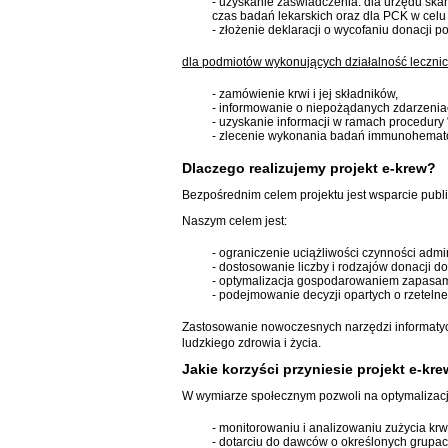
- uzyskanie zaświadczenia: dla urzędu ska
czas badań lekarskich oraz dla PCK w ce
- złożenie deklaracji o wycofaniu donacji po
dla podmiotów wykonujących działalność lecznic
- zamówienie krwi i jej składników,
- informowanie o niepożądanych zdarzenia
- uzyskanie informacji w ramach procedury 
- zlecenie wykonania badań immunohematol
Dlaczego realizujemy projekt e-krew?
Bezpośrednim celem projektu jest wsparcie publi
Naszym celem jest:
- ograniczenie uciążliwości czynności adm
- dostosowanie liczby i rodzajów donacji d
- optymalizacja gospodarowaniem zapasami
- podejmowanie decyzji opartych o rzetelne
Zastosowanie nowoczesnych narzędzi informatyc
ludzkiego zdrowia i życia.
Jakie korzyści przyniesie projekt e-kr
W wymiarze społecznym pozwoli na optymalizację s
- monitorowaniu i analizowaniu zużycia krw
- dotarciu do dawców o określonych grupac