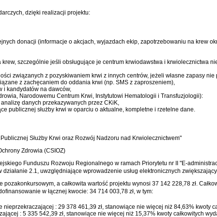
czych, dzięki realizacji projektu:
olejnych donacji (informacje o akcjach, wyjazdach ekip, zapotrzebowaniu na krew okr
 krew, szczególnie jeśli obsługujące je centrum krwiodawstwa i krwiolecznictwa nie
nności związanych z pozyskiwaniem krwi z innych centrów, jeżeli własne zapasy ni
związane z zachęcaniem do oddania krwi (np. SMS z zaproszeniem),
ów i kandydatów na dawców,
drowia, Narodowemu Centrum Krwi, Instytutowi Hematologii i Transfuzjologii):
a analizę danych przekazywanych przez CKiK,
 publicznej służby krwi w oparciu o aktualne, kompletne i rzetelne dane.
a Publicznej Służby Krwi oraz Rozwój Nadzoru nad Krwiolecznictwem"
Ochrony Zdrowia (CSIOZ)
ejskiego Funduszu Rozwoju Regionalnego w ramach Priorytetu nr II "E-administrac
 w działanie 2.1, uwzględniające wprowadzenie usług elektronicznych zwiększając
e pozakonkursowym, a całkowita wartość projektu wynosi 37 142 228,78 zł. Całkow
 dofinansowanie w łącznej kwocie: 34 714 003,78 zł, w tym:
 nieprzekraczającej : 29 378 461,39 zł, stanowiące nie więcej niż 84,63% kwoty c
ającej : 5 335 542,39 zł, stanowiące nie więcej niż 15,37% kwoty całkowitych wyd