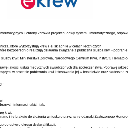
Informacyjnych Ochrony Zdrowia projekt budowy systemu informatycznego, odpowi
czą, które wykorzystują krew i jej składniki w celach leczniczych,
tóre bezpośrednio realizują działania związane z publiczną służbą krwi - pobranie, 
j służby krwi: Ministerstwa Zdrowia, Narodowego Centrum Krwi, Instytutu Hematologii
rawę jakości usług medycznych świadczonych dla społeczeństwa. Poprawę jakości 
cymi w procesie pobierania krwi i stosowania jej w lecznictwie oraz skuteczne 
gi:
wi,
branych informacji takich jak:
pę krwi,
ykonano i ile brakuje do złożenia wniosku o przyznanie odznaki Zasłużonego Honor
lub do upływu okresu dyskwalifikacji,