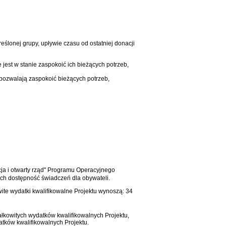
eślonej grupy, upływie czasu od ostatniej donacji
 jest w stanie zaspokoić ich bieżących potrzeb,
e pozwalają zaspokoić bieżących potrzeb,
ja i otwarty rząd" Programu Operacyjnego
ych dostępność świadczeń dla obywateli.
ite wydatki kwalifikowalne Projektu wynoszą: 34
ałkowitych wydatków kwalifikowalnych Projektu,
atków kwalifikowalnych Projektu.