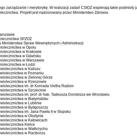
ego zarządzanie i merytorykę. W realizacji zadań CSIOZ wspierają takie podmioty 
iolecznictwa. Projekt jest nadzorowany przez Ministerstwo Zdrowia.
Warszawie
iolecznictwa SPZOZ
 Ministerstwa Spraw Wewnętrznych i Administracji
iolecznictwa w Opolu
wiolecznictwa w Krakowie
wiolecznictwa w Gdańsku
wiolecznictwa w Warszawie
iolecznictwa w Łodzi
wiolecznictwa w Kaliszu
rwiolecznictwa w Poznaniu
wiolecznictwa w Zielonej Górze
rwiolecznictwa w Rzeszowie
wiolecznictwa im. dr Konrada Vietha Radom
wiolecznictwa w Szczecinie
wiolecznictwa im. prof. dr hab. Tadeusza Dorobisza we Wrocławiu
wiolecznictwa w Białymstoku
wiolecznictwa w Lublinie
rwiolecznictwa w Bydgoszczy
wiolecznictwa im. Jana Pawła II w Słupsku
wiolecznictwa w Olsztynie
rwiolecznictwa w Katowicach
wiolecznictwa Kielce
rwiolecznictwa w Wałbrzychu
rwiolecznictwa w Raciborzu