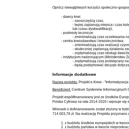
Oprócz niewątpliwych korzyści społeczno-gospodar
- dawcy krwi:
- zaoszczędzą czas,
- lepiej zaplanują miejsca i czas k
lub czasu dyskwalifikacji),
- podmioty lecznicze:
- zminimalizują czas oczekiwania na
- centra krwiodawstwa i krwiolecznictwa:
- zminimalizują czas realizacji czy
- skuteczniej zaplanują działania 
- zoptymalizują czas obsługi dawc
- instytucjom nadzorującym (Ministerstwu Z
- zoptymalizują czas poświęcany n
- będą podejmować decyzje dotyczące
Informacje dodatkowe
Nazwa projektu:
Projekt e-Krew - "Informatyzacj
Beneficjent:
Centrum Systemów Informacyjnych 
Projekt współfinansowany jest ze środków Europ
Polska Cyfrowa na lata 2014-2020 i wpisuje się
Wniosek o dofinansowanie został złożony w trybi
714 003,78 zł. Na realizację Projektu przyznano
1. z budżetu środków europejskich w kwocie
2. z budżetu państwa w kwocie nieprzekracz