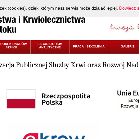
zek (cookies), dzięki którym nasz serwis może działać lepiej.
Dowiedz s
ŚRODEK DAWCÓW
LABORATORIUM
PRACA I SZKOLENIA
GALERIE
SZPIKU
ANALITYCZNE
zacja Publicznej Sluzby Krwi oraz Rozwój N