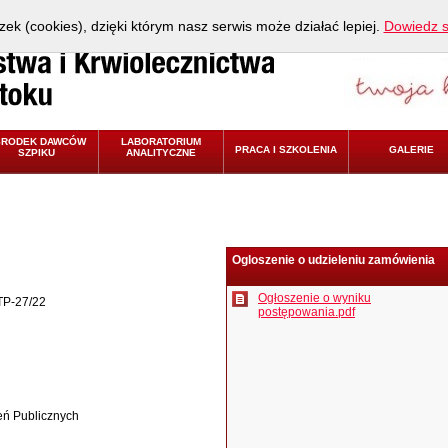
zek (cookies), dzięki którym nasz serwis może działać lepiej.
Dowiedz s
ŚRODEK DAWCÓW
LABORATORIUM
PRACA I SZKOLENIA
GALERIE
SZPIKU
ANALITYCZNE
Ogloszenie o udzieleniu zamówienia
Ogłoszenie o wyniku
TP-27/22
postępowania.pdf
eń Publicznych