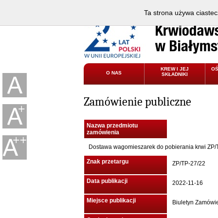
Ta strona używa ciastec
KREW I JEJ
O
O NAS
SKŁADNIKI
Zamówienie publiczne
Nazwa przedmiotu
zamówienia
Dostawa wagomieszarek do pobierania krwi ZP/
Znak przetargu
ZP/TP-27/22
Data publikacji
2022-11-16
Miejsce publikacji
Biuletyn Zamówi