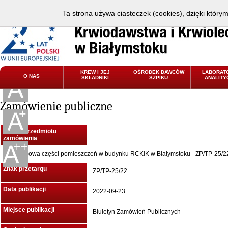
Ta strona używa ciasteczek (cookies), dzięki który
KREW I JEJ
OŚRODEK DAWCÓW
LABORAT
O NAS
SKŁADNIKI
SZPIKU
ANALITY
Zamówienie publiczne
Nazwa przedmiotu
zamówienia
Przebudowa części pomieszczeń w budynku RCKiK w Białymstoku - ZP/TP-25/2
Znak przetargu
ZP/TP-25/22
Data publikacji
2022-09-23
Miejsce publikacji
Biuletyn Zamówień Publicznych