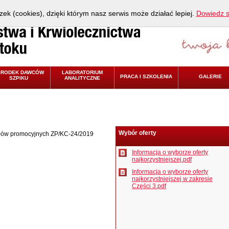
zek (cookies), dzięki którym nasz serwis może działać lepiej.
Dowiedz s
ŚRODEK DAWCÓW
LABORATORIUM
PRACA I SZKOLENIA
GALERIE
SZPIKU
ANALITYCZNE
Wybór oferty
łów promocyjnych ZP/KC-24/2019
Informacja o wyborze oferty
najkorzystniejszej.pdf
Informacja o wyborze oferty
najkorzystniejszej w zakresie
Części 3.pdf