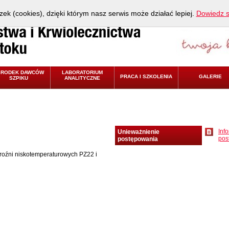
zek (cookies), dzięki którym nasz serwis może działać lepiej.
Dowiedz s
ŚRODEK DAWCÓW
LABORATORIUM
PRACA I SZKOLENIA
GALERIE
SZPIKU
ANALITYCZNE
Inf
Unieważnienie
pos
postępowania
roźni niskotemperaturowych PZ22 i