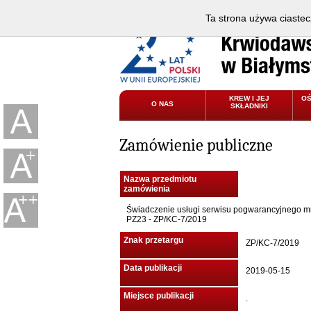
Ta strona używa ciastec
KREW I JEJ
O
O NAS
SKŁADNIKI
Zamówienie publiczne
Nazwa przedmiotu
zamówienia
Świadczenie usługi serwisu pogwarancyjnego m
PZ23 - ZP/KC-7/2019
Znak przetargu
ZP/KC-7/2019
Data publikacji
2019-05-15
Miejsce publikacji
.