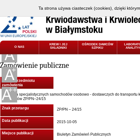
Ta strona używa ciasteczek (cookies), dzięki który
KREW I JEJ
OŚRODEK DAWCÓW
LABORAT
O NAS
SKŁADNIKI
SZPIKU
ANALITY
Zamówienie publiczne
Nazwa przedmiotu
zamówienia
Dostawa specjalistycznych samochodów osobowo - dostawczych do transportu krw
składników ZP/PN–24/15
Znak przetargu
ZP/PN – 24/15
Data publikacji
2015-10-05
Miejsce publikacji
Biuletyn Zamówień Publicznych