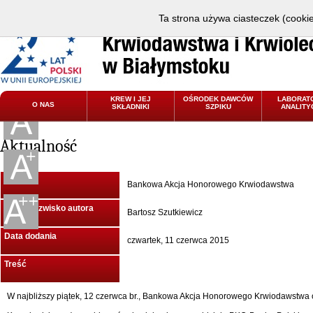
Ta strona używa ciasteczek (cookie
KREW I JEJ
OŚRODEK DAWCÓW
LABORAT
O NAS
SKŁADNIKI
SZPIKU
ANALITY
Aktualność
Tytuł
Bankowa Akcja Honorowego Krwiodawstwa
Imię i Nazwisko autora
Bartosz Szutkiewicz
Data dodania
czwartek, 11 czerwca 2015
Treść
W najbliższy piątek, 12 czerwca br., Bankowa Akcja Honorowego Krwiodawstwa