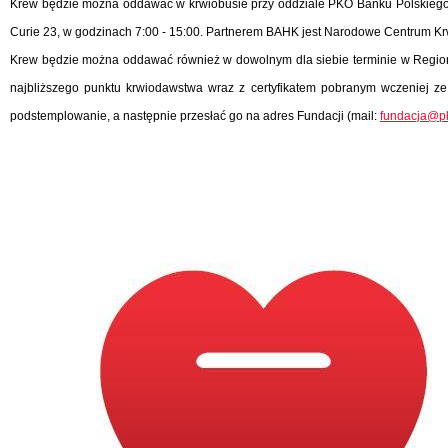
Krew będzie można oddawać w krwiobusie przy oddziale PKO Banku Polskiego, ul
Curie 23, w godzinach 7:00 - 15:00. Partnerem BAHK jest Narodowe Centrum Kr
Krew będzie można oddawać również w dowolnym dla siebie terminie w Regional
najbliższego punktu krwiodawstwa wraz z certyfikatem pobranym wczeniej z
podstemplowanie, a następnie przesłać go na adres Fundacji (mail:
fundacja@p