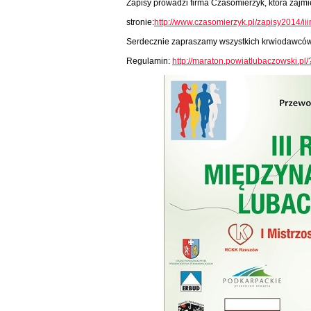
Zapisy prowadzi firma Czasomierzyk, która zajm
stronie:
http://www.czasomierzyk.pl/zapisy2014/
Serdecznie zapraszamy wszystkich krwiodawców,
Regulamin:
http://maraton.powiatlubaczowski.p