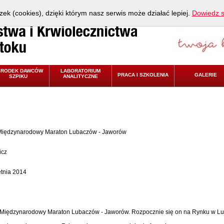
zek (cookies), dzięki którym nasz serwis może działać lepiej.
Dowiedz s
ŚRODEK DAWCÓW
LABORATORIUM
PRACA I SZKOLENIA
GALERIE
SZPIKU
ANALITYCZNE
i Międzynarodowy Maraton Lubaczów - Jaworów
icz
etnia 2014
ki Międzynarodowy Maraton Lubaczów - Jaworów. Rozpocznie się on na Rynku w Lu