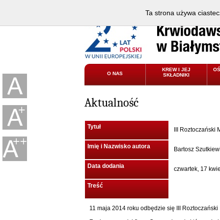
Ta strona używa ciastec
KREW I JEJ
O
O NAS
SKŁADNIKI
Aktualność
Tytuł
III Roztoczańsk
Imię i Nazwisko autora
Bartosz Szutkiew
Data dodania
czwartek, 17 kwi
Treść
11 maja 2014 roku odbędzie się III Roztoczańs