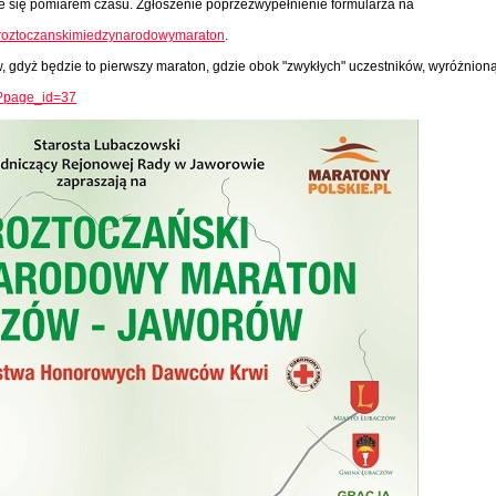
ie się pomiarem czasu. Zgłoszenie poprzezwypełnienie formularza na
iiiroztoczanskimiedzynarodowymaraton
.
 gdyż będzie to pierwszy maraton, gdzie obok "zwykłych" uczestników, wyróżnion
l/?page_id=37