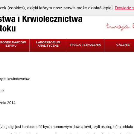
zek (cookies), dzięki którym nasz serwis może działać lepiej.
Dowiedz s
ŚRODEK DAWCÓW
LABORATORIUM
PRACA I SZKOLENIA
GALERIE
SZPIKU
ANALITYCZNE
wych krwiodawców
icz
cznia 2014
j ulgi jest konieczność bycia honorowym dawcą krwi, czyli osobą, która oddała bez