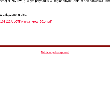
icznej służby krwi, tj. w tym przypadku w Regionalnym Centrum Krwiodawstwa i Kr
w załączonej ulotce.
5/7103126/ULOTKA-ulga_krew_2014.pdf
Deklaracja dostępności