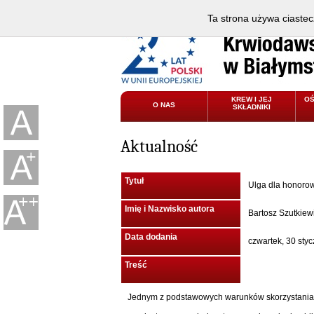
Ta strona używa ciastec
KREW I JEJ
O
O NAS
SKŁADNIKI
Aktualność
Tytuł
Ulga dla honoro
Imię i Nazwisko autora
Bartosz Szutkiew
Data dodania
czwartek, 30 sty
Treść
Jednym z podstawowych warunków skorzystania z te