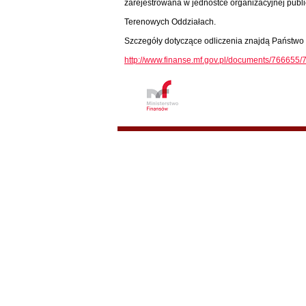
zarejestrowana w jednostce organizacyjnej publ
Terenowych Oddziałach.
Szczegóły dotyczące odliczenia znajdą Państwo 
http://www.finanse.mf.gov.pl/documents/76665