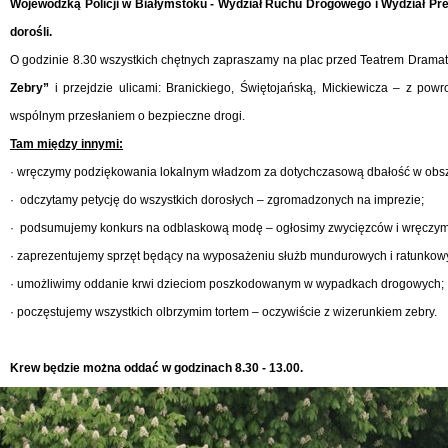
Wojewódzką Policji w Białymstoku - Wydział Ruchu Drogowego i Wydział Prewe
dorośli.
O godzinie 8.30 wszystkich chętnych zapraszamy na plac przed Teatrem Dramat
Zebry”
i przejdzie ulicami: Branickiego, Świętojańską, Mickiewicza – z pow
wspólnym przesłaniem o bezpieczne drogi.
Tam między innymi:
· wręczymy podziękowania lokalnym władzom za dotychczasową dbałość w obs
· odczytamy petycję do wszystkich dorosłych – zgromadzonych na imprezie;
· podsumujemy konkurs na odblaskową modę – ogłosimy zwycięzców i wręczym
· zaprezentujemy sprzęt będący na wyposażeniu służb mundurowych i ratunkow
· umożliwimy oddanie krwi dzieciom poszkodowanym w wypadkach drogowych;
· poczęstujemy wszystkich olbrzymim tortem – oczywiście z wizerunkiem zebry.
Krew będzie można oddać w godzinach 8.30 - 13.00.