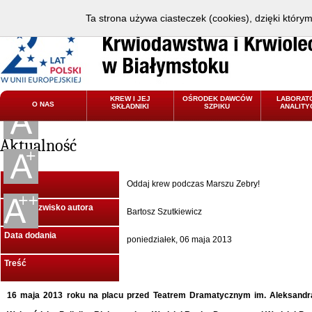
Ta strona używa ciasteczek (cookies), dzięki który
KREW I JEJ
OŚRODEK DAWCÓW
LABORAT
O NAS
SKŁADNIKI
SZPIKU
ANALITY
Aktualność
Tytuł
Oddaj krew podczas Marszu Zebry!
Imię i Nazwisko autora
Bartosz Szutkiewicz
Data dodania
poniedziałek, 06 maja 2013
Treść
16 maja 2013 roku na placu przed Teatrem Dramatycznym im. Aleksandra