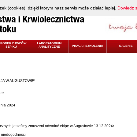
zek (cookies), dzięki którym nasz serwis może działać lepiej.
Dowiedz s
ŚRODEK DAWCÓW
LABORATORIUM
PRACA I SZKOLENIA
GALERIE
SZPIKU
ANALITYCZNE
JA W AUGUSTOWIE!
icz
dnia 2024
icznych jesteśmy zmuszeni odwołać ekipę w Augustowie 13.12.2024r.
 niedogodności