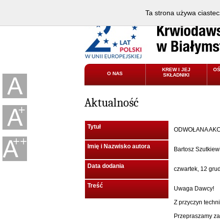
Ta strona używa ciastec
KREW I JEJ
O
O NAS
SKŁADNIKI
Aktualność
Tytuł
ODWOŁANA AKC
Imię i Nazwisko autora
Bartosz Szutkiew
Data dodania
czwartek, 12 gru
Treść
Uwaga Dawcy!
Z przyczyn techn
Przepraszamy za