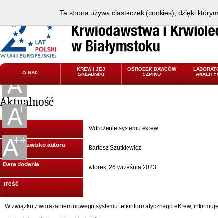
Ta strona używa ciasteczek (cookies), dzięki który
KREW I JEJ
OŚRODEK DAWCÓW
LABORAT
O NAS
SKŁADNIKI
SZPIKU
ANALITY
Aktualność
Tytuł
Wdrożenie systemu ekrew
Imię i Nazwisko autora
Bartosz Szutkiewicz
Data dodania
wtorek, 26 września 2023
Treść
W związku z wdrażaniem nowego systemu teleinformatycznego eKrew, informujem