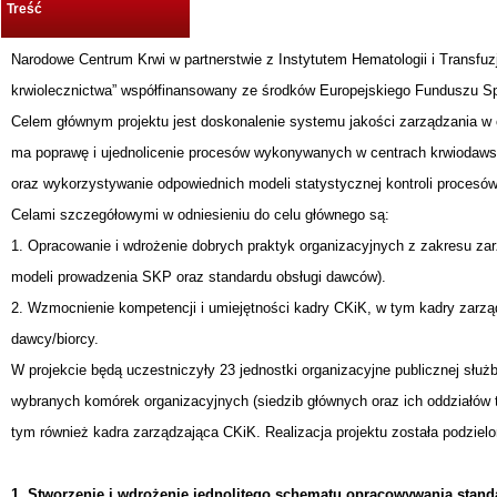
Treść
Narodowe Centrum Krwi w partnerstwie z Instytutem Hematologii i Transfuzjo
krwiolecznictwa” współfinansowany ze środków Europejskiego Funduszu 
Celem głównym projektu jest doskonalenie systemu jakości zarządzania w 
ma poprawę i ujednolicenie procesów wykonywanych w centrach krwiodawst
oraz wykorzystywanie odpowiednich modeli statystycznej kontroli procesó
Celami szczegółowymi w odniesieniu do celu głównego są:
1. Opracowanie i wdrożenie dobrych praktyk organizacyjnych z zakresu z
modeli prowadzenia SKP oraz standardu obsługi dawców).
2. Wzmocnienie kompetencji i umiejętności kadry CKiK, w tym kadry zarzą
dawcy/biorcy.
W projekcie będą uczestniczyły 23 jednostki organizacyjne publicznej słu
wybranych komórek organizacyjnych (siedzib głównych oraz ich oddziałów t
tym również kadra zarządzająca CKiK. Realizacja projektu została podzielo
1. Stworzenie i wdrożenie jednolitego schematu opracowywania stan