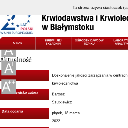
Ta strona używa ciasteczek (co
KREW I JEJ
OŚRODEK DAWCÓW
LABORAT
O NAS
SKŁADNIKI
SZPIKU
ANALITY
Aktualność
Tytuł
Doskonalenie jakości zarządzania w centrach
krwiolecznictwa
Imię i Nazwisko autora
Bartosz
Szutkiewicz
Data dodania
piątek, 18 marca
2022