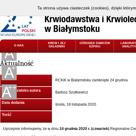
Ta strona używa ciasteczek (cookies), dzięki który
KREW I JEJ
OŚRODEK DAWCÓW
LABORAT
O NAS
SKŁADNIKI
SZPIKU
ANALITY
Aktualność
Tytuł
RCKiK w Białymstoku zamknięte 24 grudnia
Imię i Nazwisko autora
Bartosz Szutkiewicz
Data dodania
środa, 18 listopada 2020
Treść
Uprzejmie informujemy, że w dniu
24 grudnia 2020 r. (czwartek)
Regionalne Cen