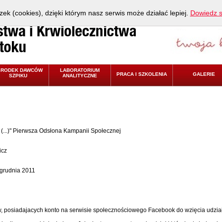
zek (cookies), dzięki którym nasz serwis może działać lepiej.
Dowiedz s
ŚRODEK DAWCÓW
LABORATORIUM
PRACA I SZKOLENIA
GALERIE
SZPIKU
ANALITYCZNE
(...)" Pierwsza Odsłona Kampanii Społecznej
icz
 grudnia 2011
 posiadajacych konto na serwisie społecznościowego Facebook do wzięcia udział