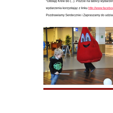
"Oddaję Krew Bo (...). Piszcie na tablicy wydarz
wydarzenia korzystając z linku
http://www.faceb
Pozdrawiamy Serdecznie i Zapraszamy do udział