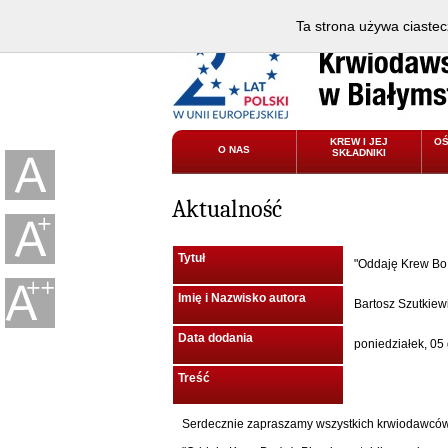
Ta strona używa ciastec
KREW I JEJ
O
O NAS
SKŁADNIKI
Aktualność
Tytuł
"Oddaję Krew Bo 
Imię i Nazwisko autora
Bartosz Szutkiew
Data dodania
poniedziałek, 05
Treść
Serdecznie zapraszamy wszystkich krwiodawców,