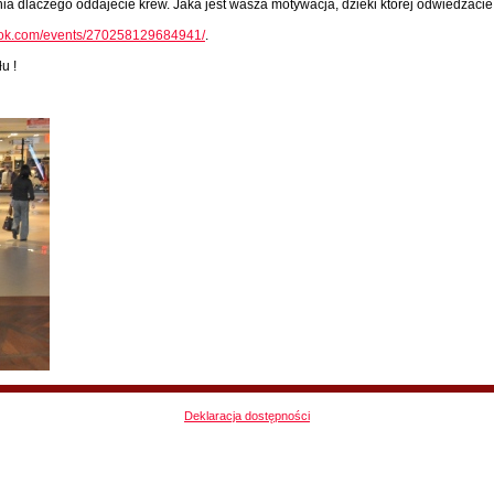
enia dlaczego oddajecie krew. Jaka jest wasza motywacja, dzieki której odwiedzaci
ook.com/events/270258129684941/
.
u !
Deklaracja dostępności