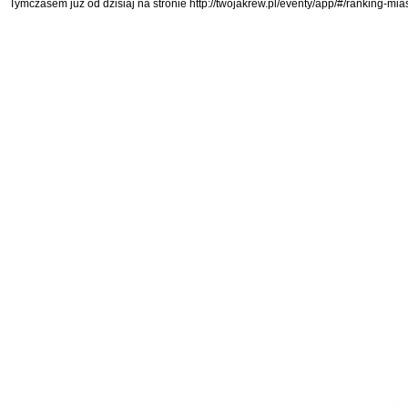
Tymczasem już od dzisiaj na stronie http://twojakrew.pl/eventy/app/#/ranking-mi