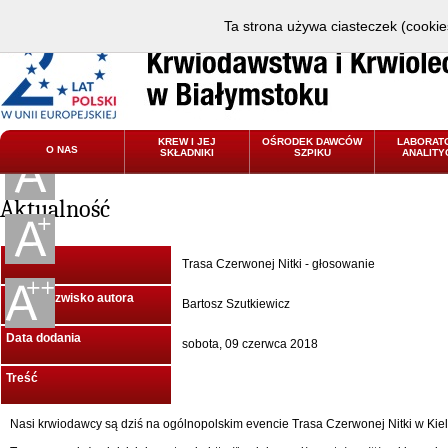
Ta strona używa ciasteczek (cookies
KREW I JEJ
OŚRODEK DAWCÓW
LABORAT
O NAS
SKŁADNIKI
SZPIKU
ANALITY
Aktualność
Tytuł
Trasa Czerwonej Nitki - głosowanie
Imię i Nazwisko autora
Bartosz Szutkiewicz
Data dodania
sobota, 09 czerwca 2018
Treść
Nasi krwiodawcy są dziś na ogólnopolskim evencie
Trasa Czerwonej Nitki
w Kiel