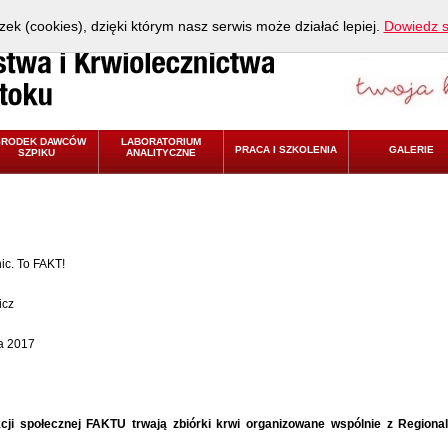
zek (cookies), dzięki którym nasz serwis może działać lepiej.
Dowiedz s
ŚRODEK DAWCÓW
LABORATORIUM
PRACA I SZKOLENIA
GALERIE
SZPIKU
ANALITYCZNE
nic. To FAKT!
icz
ia 2017
cji społecznej FAKTU trwają zbiórki krwi organizowane wspólnie z Region