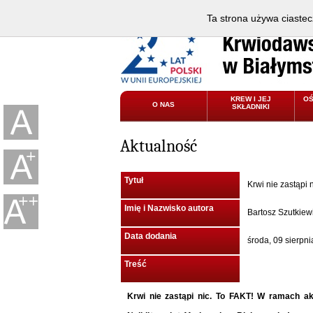
Ta strona używa ciastec
KREW I JEJ
O
O NAS
SKŁADNIKI
Aktualność
Tytuł
Krwi nie zastąpi 
Imię i Nazwisko autora
Bartosz Szutkiew
Data dodania
środa, 09 sierpn
Treść
Krwi nie zastąpi nic. To FAKT! W ramach ak