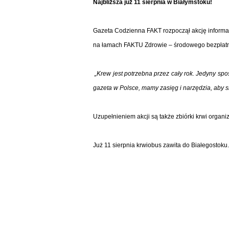
Najbliższa już 11 sierpnia w Białymstoku!
Gazeta Codzienna FAKT rozpoczął akcję informac
na łamach FAKTU Zdrowie – środowego bezpłat
„Krew jest potrzebna przez cały rok. Jedyny sp
gazeta w Polsce, mamy zasięg i narzędzia, aby s
Uzupełnieniem akcji są także zbiórki krwi orga
Już 11 sierpnia krwiobus zawita do Białegostok