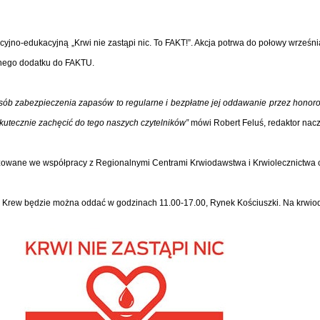
yjno-edukacyjną „Krwi nie zastąpi nic. To FAKT!”. Akcja potrwa do połowy wrześn
nego dodatku do FAKTU.
osób zabezpieczenia zapasów to regularne i bezpłatne jej oddawanie przez hono
kutecznie zachęcić do tego naszych czytelników”
mówi Robert Feluś, redaktor nac
nizowane we współpracy z Regionalnymi Centrami Krwiodawstwa i Krwiolecznictwa co
u. Krew będzie można oddać w godzinach 11.00-17.00, Rynek Kościuszki. Na krwi