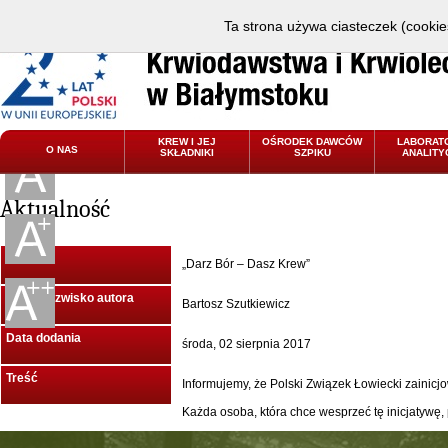
Ta strona używa ciasteczek (cookies
KREW I JEJ
OŚRODEK DAWCÓW
LABORAT
O NAS
SKŁADNIKI
SZPIKU
ANALITY
Aktualność
Tytuł
„Darz Bór – Dasz Krew”
Imię i Nazwisko autora
Bartosz Szutkiewicz
Data dodania
środa, 02 sierpnia 2017
Treść
Informujemy, że Polski Związek Łowiecki zainicjo
Każda osoba, która chce wesprzeć tę inicjatywę,