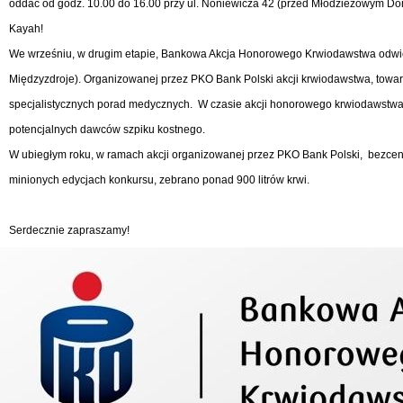
oddać od godz. 10.00 do 16.00 przy ul. Noniewicza 42 (przed Młodzieżowym Do
Kayah!
We wrześniu, w drugim etapie, Bankowa Akcja Honorowego Krwiodawstwa odwiedz
Międzyzdroje). Organizowanej przez PKO Bank Polski akcji krwiodawstwa, towarz
specjalistycznych porad medycznych. W czasie akcji honorowego krwiodawstwa, 
potencjalnych dawców szpiku kostnego.
W ubiegłym roku, w ramach akcji organizowanej przez PKO Bank Polski, bezcenn
minionych edycjach konkursu, zebrano ponad 900 litrów krwi.
Serdecznie zapraszamy!