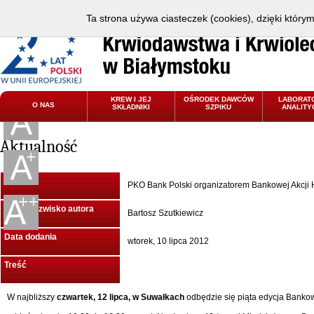
Ta strona używa ciasteczek (cookies), dzięki który
KREW I JEJ
OŚRODEK DAWCÓW
LABORAT
O NAS
SKŁADNIKI
SZPIKU
ANALITY
Aktualność
Tytuł
PKO Bank Polski organizatorem Bankowej Akcj
Imię i Nazwisko autora
Bartosz Szutkiewicz
Data dodania
wtorek, 10 lipca 2012
Treść
W najbliższy
czwartek, 12 lipca, w Suwałkach
odbędzie się piąta edycja Bank