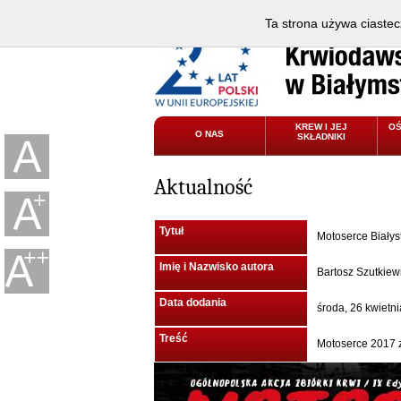
Ta strona używa ciastec
KREW I JEJ
O
O NAS
SKŁADNIKI
Aktualność
Tytuł
Motoserce Białys
Imię i Nazwisko autora
Bartosz Szutkiew
Data dodania
środa, 26 kwietn
Treść
Motoserce 2017 z