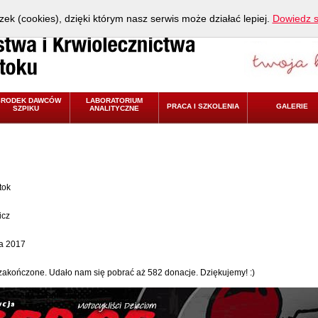
zek (cookies), dzięki którym nasz serwis może działać lepiej.
Dowiedz s
ŚRODEK DAWCÓW
LABORATORIUM
PRACA I SZKOLENIA
GALERIE
SZPIKU
ANALITYCZNE
tok
icz
ia 2017
akończone. Udało nam się pobrać aż 582 donacje. Dziękujemy! :)