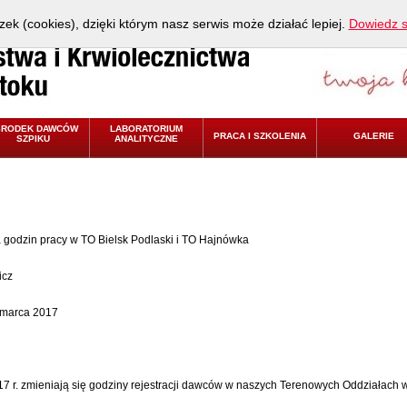
zek (cookies), dzięki którym nasz serwis może działać lepiej.
Dowiedz s
ŚRODEK DAWCÓW
LABORATORIUM
PRACA I SZKOLENIA
GALERIE
SZPIKU
ANALITYCZNE
godzin pracy w TO Bielsk Podlaski i TO Hajnówka
icz
 marca 2017
17 r. zmieniają się godziny rejestracji dawców w naszych Terenowych Oddziałach 