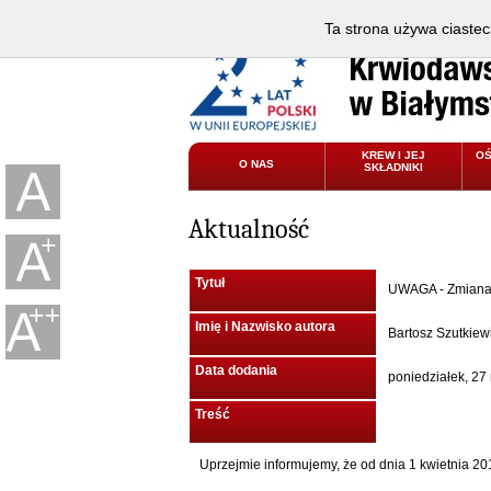
Ta strona używa ciastec
KREW I JEJ
O
O NAS
SKŁADNIKI
Aktualność
Tytuł
UWAGA - Zmiana 
Imię i Nazwisko autora
Bartosz Szutkiew
Data dodania
poniedziałek, 27
Treść
Uprzejmie informujemy, że od dnia 1 kwietnia 20