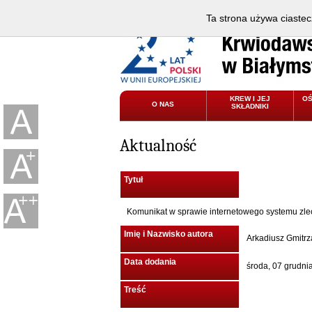
Ta strona używa ciastec
KREW I JEJ
O
O NAS
SKŁADNIKI
Aktualność
Tytuł
Komunikat w sprawie internetowego systemu zlec
Imię i Nazwisko autora
Arkadiusz Gmitrz
Data dodania
środa, 07 grudni
Treść