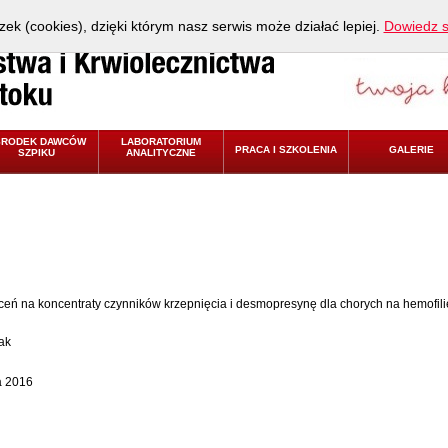
zek (cookies), dzięki którym nasz serwis może działać lepiej.
Dowiedz s
ŚRODEK DAWCÓW
LABORATORIUM
PRACA I SZKOLENIA
GALERIE
SZPIKU
ANALITYCZNE
eń na koncentraty czynników krzepnięcia i desmopresynę dla chorych na hemofil
ak
a 2016