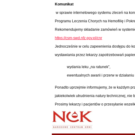
Komunikat
w sprawie internetowego systemu zleceń na kon
Programu Leczenia Chorych na Hemofilię i Pokr
Rekomendujemy składanie zamówień w systemi
https://csm-swd.nfz.gov.pl/cnr
Jednocześnie w celu zapewnienia dostępu do ko
wystawiania przez lekarzy zapotrzebowań papi
wydania leku „na ratunek”,
ewentualnych awarii i przerw w działaniu
Ponadto uprzejmie informujemy, że w każdym prz
jakiekolwiek utrudnienia natury technicznej, nie
Prosimy lekarzy i pacjentów o przesyłanie wszelk