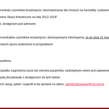
centraty czynników krzepnięcia i desmopresynę dla chorych na hemofilię i pokr
ewne Skazy Krwotoczne na lata 2012-2018”
e, dostępnym pod adresem:
ncentratów czynników krzepnięcia i desmopresyny informujemy,
że do dnia 31 gr
erowych (poza systemem) w przypadkach:
 systemu.
ypadku zagrożenia życia lub zdrowia pacjentów, nadrzędnym celem jest zapewnie
 będą decydowały o dostępności do tych leków.
ich uwag, pytań i sugestii w tej sprawie na adres:
zapotrzebowania@nck.gov.pl