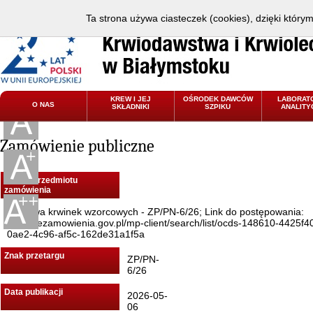
Ta strona używa ciasteczek (cookies), dzięki który
KREW I JEJ
OŚRODEK DAWCÓW
LABORAT
O NAS
SKŁADNIKI
SZPIKU
ANALITY
Zamówienie publiczne
Nazwa przedmiotu
zamówienia
Dostawa krwinek wzorcowych - ZP/PN-6/26; Link do postępowania:
https://ezamowienia.gov.pl/mp-client/search/list/ocds-148610-4425f4
0ae2-4c96-af5c-162de31a1f5a
Znak przetargu
ZP/PN-
6/26
Data publikacji
2026-05-
06