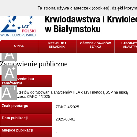
Ta strona używa ciasteczek (cookies), dzięki który
KREW I JEJ
OŚRODEK DAWCÓW
LABORAT
O NAS
SKŁADNIKI
SZPIKU
ANALITY
Zamówienie publiczne
Nazwa przedmiotu
zamówienia
Dostawa testów do typowania antygenów HLA klasy I metodą SSP na niską
rozdzielczość ZP/KC-4/2025
Znak przetargu
ZP/KC-4/2025
Data publikacji
2025-08-01
Miejsce publikacji
.