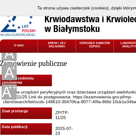
Ta strona używa ciasteczek (cookies), dzięki który
KREW I JEJ
OŚRODEK DAWCÓW
LABORAT
O NAS
SKŁADNIKI
SZPIKU
ANALITY
Zamówienie publiczne
Nazwa przedmiotu
zamówienia
Dostawa urządzeń peryferyjnych oraz dzierżawa urządzeń wielofunk
ZP/TP-11/25.Link do postępowania: https://ezamowienia.gov.pl/mp-
client/search/list/ocds-148610-30470fca-8077-40fa-86fd-10cb1e34b
Znak przetargu
ZP/TP-
11/25
Data publikacji
2025-07-
23