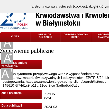
Ta strona używa ciasteczek (cookies), dzięki który
KREW I JEJ
OŚRODEK DAWCÓW
LABORAT
O NAS
SKŁADNIKI
SZPIKU
ANALITY
Zamówienie publiczne
Nazwa przedmiotu
zamówienia
Dostawa cytometru przepływowego wraz z wyposażeniem oraz
kalibratorów, materiałów zużywalnych i odczynników - ZP/TP-8/24; Li
postępowania: https://ezamowienia.gov.pl/mp-client/search/list/ocds-
148610-6f74d1c9-e11a-11ee-9fce-3adbe5eb3a3d
Znak przetargu
ZP/TP-
8/24
Data publikacji
2024-03-