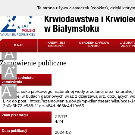
Ta strona używa ciasteczek (cookies), dzięki który
KREW I JEJ
OŚRODEK DAWCÓW
LABORAT
O NAS
SKŁADNIKI
SZPIKU
ANALITY
Zamówienie publiczne
Nazwa przedmiotu
zamówienia
Dostawa soku jabłkowego, naturalnej wody źródlanej oraz naturalnej
źródlanej w butlach galonowych wraz z dzierżawą urz. dozujących w
Link do post.: https://ezamowienia.gov.pl/mp-client/search/list/ocds-
2b0a3b72-c988-11ee-a84d-d63fc4d19e65
Znak przetargu
ZP/TP-
4/24
Data publikacji
2024-02-