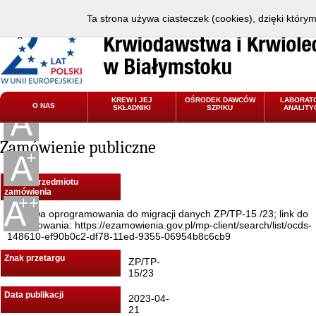
Ta strona używa ciasteczek (cookies), dzięki który
KREW I JEJ
OŚRODEK DAWCÓW
LABORAT
O NAS
SKŁADNIKI
SZPIKU
ANALITY
Zamówienie publiczne
Nazwa przedmiotu
zamówienia
Dostawa oprogramowania do migracji danych ZP/TP-15 /23; link do
postępowania: https://ezamowienia.gov.pl/mp-client/search/list/ocds-
148610-ef90b0c2-df78-11ed-9355-06954b8c6cb9
Znak przetargu
ZP/TP-
15/23
Data publikacji
2023-04-
21