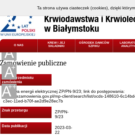
Ta strona używa ciasteczek (cookies), dzięki który
KREW I JEJ
OŚRODEK DAWCÓW
LABORAT
O NAS
SKŁADNIKI
SZPIKU
ANALITY
Zamówienie publiczne
Nazwa przedmiotu
zamówienia
Dostawa energii elektrycznej ZP/PN-9/23; link do postępowania:
https://ezamowienia.gov.pl/mp-client/search/list/ocds-148610-6c14bd
c3ec-11ed-b70f-ae2d9e28ec7b
Znak przetargu
ZP/PN-
9/23
Data publikacji
2023-03-
22