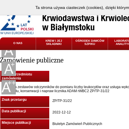
Ta strona używa ciasteczek (cookies), dzięki który
KREW I JEJ
OŚRODEK DAWCÓW
LABORAT
O NAS
SKŁADNIKI
SZPIKU
ANALITY
Zamówienie publiczne
Nazwa przedmiotu
zamówienia
Dostawa zestawów odczynników do pomiaru liczby leukocytów oraz usługa wyk
przeglądu, konserwacji i napraw licznika ADAM rWBC2 ZP/TP-31/22
Znak przetargu
ZP/TP-31/22
Data publikacji
2022-12-12
Miejsce publikacji
Biuletyn Zamówień Publicznych