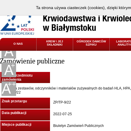
Ta strona używa ciasteczek (cookies), dzięki który
KREW I JEJ
OŚRODEK DAWCÓW
LABORAT
O NAS
SKŁADNIKI
SZPIKU
ANALITY
Zamówienie publiczne
Nazwa przedmiotu
zamówienia
Dostawa zestawów, odczynników i materiałów zużywalnych do badań HLA, HPA,
ZP/TP-9/22
Znak przetargu
ZP/TP-9/22
Data publikacji
2022-07-25
Miejsce publikacji
Biuletyn Zamówień Publicznych