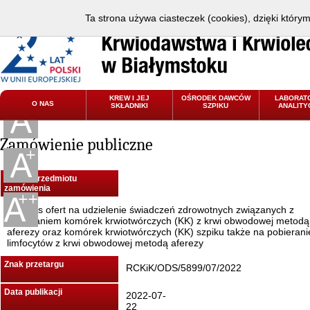
Ta strona używa ciasteczek (cookies), dzięki który
KREW I JEJ
OŚRODEK DAWCÓW
LABORAT
O NAS
SKŁADNIKI
SZPIKU
ANALITY
Zamówienie publiczne
Nazwa przedmiotu
zamówienia
Konkurs ofert na udzielenie świadczeń zdrowotnych związanych z
pobieraniem komórek krwiotwórczych (KK) z krwi obwodowej metodą
aferezy oraz komórek krwiotwórczych (KK) szpiku także na pobierani
limfocytów z krwi obwodowej metodą aferezy
Znak przetargu
RCKiK/ODS/5899/07/2022
Data publikacji
2022-07-
22