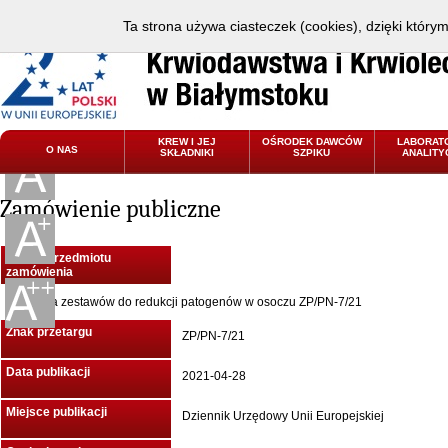
Ta strona używa ciasteczek (cookies), dzięki który
KREW I JEJ
OŚRODEK DAWCÓW
LABORAT
O NAS
SKŁADNIKI
SZPIKU
ANALITY
Zamówienie publiczne
Nazwa przedmiotu
zamówienia
Dostawa zestawów do redukcji patogenów w osoczu ZP/PN-7/21
Znak przetargu
ZP/PN-7/21
Data publikacji
2021-04-28
Miejsce publikacji
Dziennik Urzędowy Unii Europejskiej