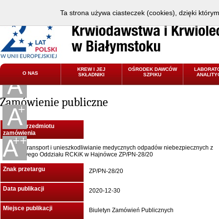
Ta strona używa ciasteczek (cookies), dzięki który
KREW I JEJ
OŚRODEK DAWCÓW
LABORAT
O NAS
SKŁADNIKI
SZPIKU
ANALITY
Zamówienie publiczne
Nazwa przedmiotu
zamówienia
Odbiór, transport i unieszkodliwianie medycznych odpadów niebezpiecznych z
Terenowego Oddziału RCKiK w Hajnówce ZP/PN-28/20
Znak przetargu
ZP/PN-28/20
Data publikacji
2020-12-30
Miejsce publikacji
Biuletyn Zamówień Publicznych