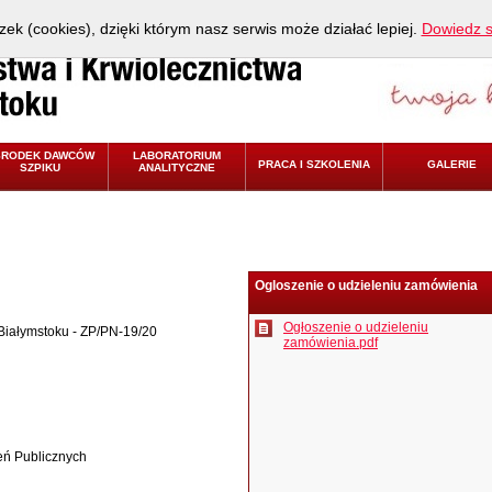
zek (cookies), dzięki którym nasz serwis może działać lepiej.
Dowiedz s
ŚRODEK DAWCÓW
LABORATORIUM
PRACA I SZKOLENIA
GALERIE
SZPIKU
ANALITYCZNE
Ogloszenie o udzieleniu zamówienia
Ogłoszenie o udzieleniu
Białymstoku - ZP/PN-19/20
zamówienia.pdf
eń Publicznych