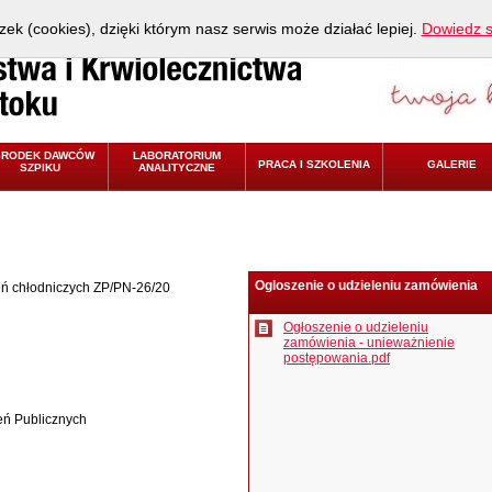
zek (cookies), dzięki którym nasz serwis może działać lepiej.
Dowiedz s
ŚRODEK DAWCÓW
LABORATORIUM
PRACA I SZKOLENIA
GALERIE
SZPIKU
ANALITYCZNE
Ogloszenie o udzieleniu zamówienia
ń chłodniczych ZP/PN-26/20
Ogłoszenie o udzieleniu
zamówienia - unieważnienie
postępowania.pdf
eń Publicznych