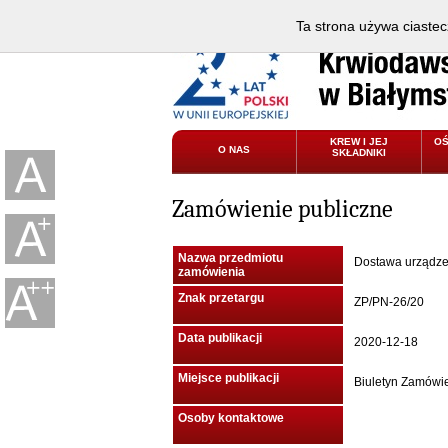
Ta strona używa ciastec
KREW I JEJ
O
O NAS
SKŁADNIKI
Zamówienie publiczne
Nazwa przedmiotu
Dostawa urządze
zamówienia
Znak przetargu
ZP/PN-26/20
Data publikacji
2020-12-18
Miejsce publikacji
Biuletyn Zamówi
Osoby kontaktowe