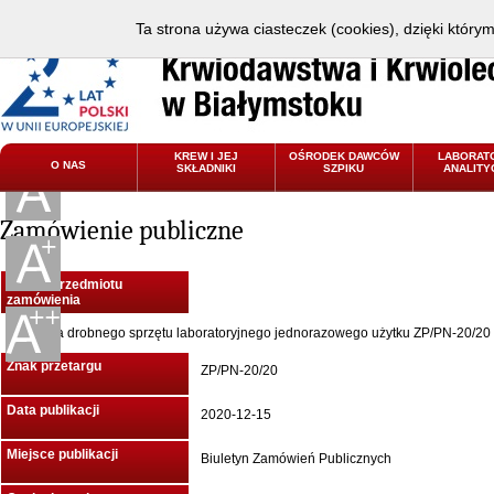
Ta strona używa ciasteczek (cookies), dzięki który
KREW I JEJ
OŚRODEK DAWCÓW
LABORAT
O NAS
SKŁADNIKI
SZPIKU
ANALITY
Zamówienie publiczne
Nazwa przedmiotu
zamówienia
Dostawa drobnego sprzętu laboratoryjnego jednorazowego użytku ZP/PN-20/20
Znak przetargu
ZP/PN-20/20
Data publikacji
2020-12-15
Miejsce publikacji
Biuletyn Zamówień Publicznych