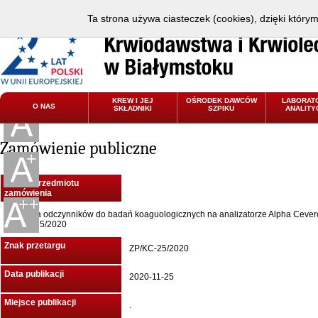
Ta strona używa ciasteczek (cookies), dzięki który
KREW I JEJ
OŚRODEK DAWCÓW
LABORAT
O NAS
SKŁADNIKI
SZPIKU
ANALITY
Zamówienie publiczne
Nazwa przedmiotu
zamówienia
Dostawa odczynników do badań koaguologicznych na analizatorze Alpha Cever
ZP/KC-25/2020
Znak przetargu
ZP/KC-25/2020
Data publikacji
2020-11-25
Miejsce publikacji
.