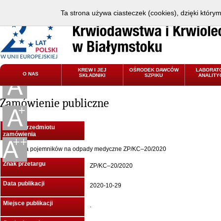
Ta strona używa ciasteczek (cookies), dzięki który
KREW I JEJ
OŚRODEK DAWCÓW
LABORAT
O NAS
SKŁADNIKI
SZPIKU
ANALITY
Zamówienie publiczne
Nazwa przedmiotu
zamówienia
Dostawa pojemników na odpady medyczne ZP/KC–20/2020
Znak przetargu
ZP/KC–20/2020
Data publikacji
2020-10-29
Miejsce publikacji
.