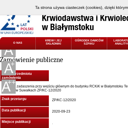
Ta strona używa ciasteczek (cookies), dzięki który
KREW I JEJ
OŚRODEK DAWCÓW
LABORAT
O NAS
SKŁADNIKI
SZPIKU
ANALITY
Zamówienie publiczne
Nazwa przedmiotu
zamówienia
Budowa zadaszenia przy wejściu głównym do budynku RCKiK w Białymstoku T
Oddział w Suwałkach ZP/KC-12/2020
Znak przetargu
ZP/KC-12/2020
Data publikacji
2020-09-23
Miejsce publikacji
.