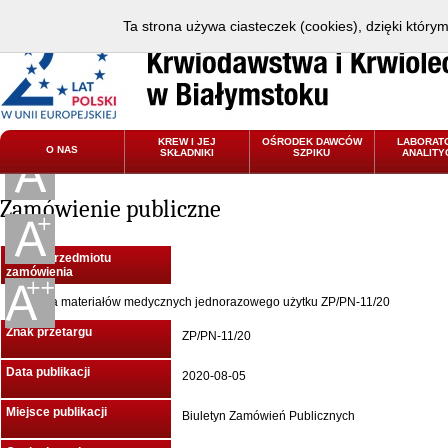
Ta strona używa ciasteczek (cookies), dzięki który
KREW I JEJ
OŚRODEK DAWCÓW
LABORAT
O NAS
SKŁADNIKI
SZPIKU
ANALITY
Zamówienie publiczne
Nazwa przedmiotu
zamówienia
Dostawa materiałów medycznych jednorazowego użytku ZP/PN-11/20
Znak przetargu
ZP/PN-11/20
Data publikacji
2020-08-05
Miejsce publikacji
Biuletyn Zamówień Publicznych