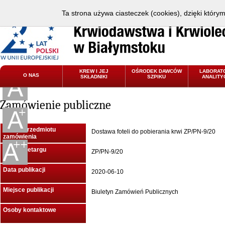
Ta strona używa ciasteczek (cookies), dzięki który
KREW I JEJ
OŚRODEK DAWCÓW
LABORAT
O NAS
SKŁADNIKI
SZPIKU
ANALITY
Zamówienie publiczne
Nazwa przedmiotu
Dostawa foteli do pobierania krwi ZP/PN-9/20
zamówienia
Znak przetargu
ZP/PN-9/20
Data publikacji
2020-06-10
Miejsce publikacji
Biuletyn Zamówień Publicznych
Osoby kontaktowe