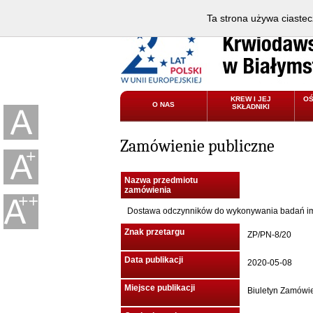
Ta strona używa ciastec
KREW I JEJ
O
O NAS
SKŁADNIKI
Zamówienie publiczne
Nazwa przedmiotu
zamówienia
Dostawa odczynników do wykonywania badań i
Znak przetargu
ZP/PN-8/20
Data publikacji
2020-05-08
Miejsce publikacji
Biuletyn Zamówi