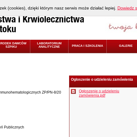
zek (cookies), dzięki którym nasz serwis może działać lepiej.
Dowiedz s
ŚRODEK DAWCÓW
LABORATORIUM
PRACA I SZKOLENIA
GALERIE
SZPIKU
ANALITYCZNE
Ogloszenie o udzieleniu zamówienia
Ogłoszenie o udzieleniu
mmunohematologicznych ZP/PN-8/20
zamówienia.pdf
eń Publicznych