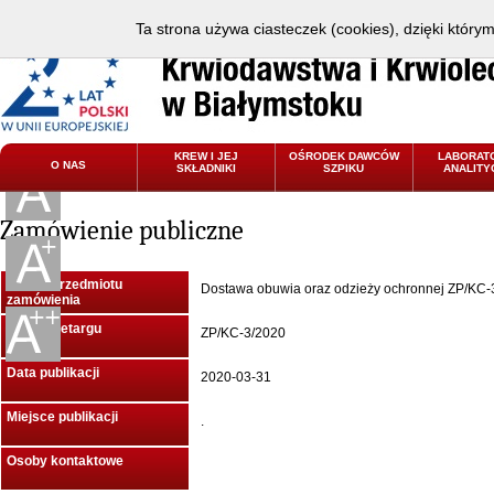
Ta strona używa ciasteczek (cookies), dzięki który
KREW I JEJ
OŚRODEK DAWCÓW
LABORAT
O NAS
SKŁADNIKI
SZPIKU
ANALITY
Zamówienie publiczne
Nazwa przedmiotu
Dostawa obuwia oraz odzieży ochronnej ZP/KC-
zamówienia
Znak przetargu
ZP/KC-3/2020
Data publikacji
2020-03-31
Miejsce publikacji
.
Osoby kontaktowe