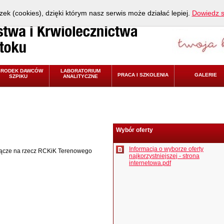
zek (cookies), dzięki którym nasz serwis może działać lepiej.
Dowiedz s
ŚRODEK DAWCÓW
LABORATORIUM
PRACA I SZKOLENIA
GALERIE
SZPIKU
ANALITYCZNE
Wybór oferty
Informacja o wyborze oferty
 łącze na rzecz RCKiK Terenowego
najkorzystniejszej - strona
internetowa.pdf