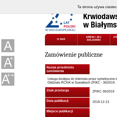
Ta strona używa ciastec
KREW I JEJ
O
O NAS
SKŁADNIKI
Zamówienie publiczne
Nazwa przedmiotu
zamówienia
Usługa dostępu do Internetu przez symetryczne
Oddziału RCKiK w Suwałkach ZP/KC - 36/2019.
Znak przetargu
ZP/KC-36/2019
Data publikacji
2019-12-13
Miejsce publikacji
.