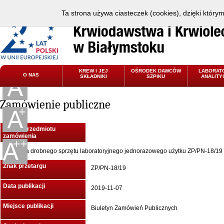
Ta strona używa ciasteczek (cookies), dzięki który
KREW I JEJ
OŚRODEK DAWCÓW
LABORAT
O NAS
SKŁADNIKI
SZPIKU
ANALITY
Zamówienie publiczne
Nazwa przedmiotu
zamówienia
Dostawa drobnego sprzętu laboratoryjnego jednorazowego użytku ZP/PN-18/19
Znak przetargu
ZP/PN-18/19
Data publikacji
2019-11-07
Miejsce publikacji
Biuletyn Zamówień Publicznych