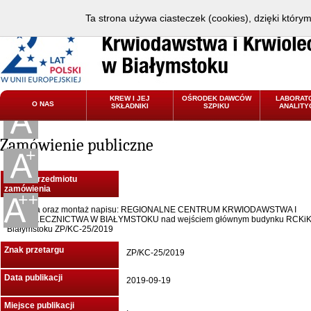
Ta strona używa ciasteczek (cookies), dzięki który
KREW I JEJ
OŚRODEK DAWCÓW
LABORAT
O NAS
SKŁADNIKI
SZPIKU
ANALITY
Zamówienie publiczne
Nazwa przedmiotu
zamówienia
Dostawa oraz montaż napisu: REGIONALNE CENTRUM KRWIODAWSTWA I
KRWIOLECZNICTWA W BIAŁYMSTOKU nad wejściem głównym budynku RCKiK
Białymstoku ZP/KC-25/2019
Znak przetargu
ZP/KC-25/2019
Data publikacji
2019-09-19
Miejsce publikacji
.