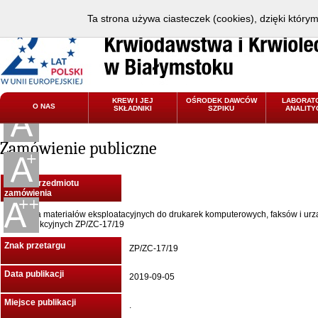
Ta strona używa ciasteczek (cookies), dzięki który
KREW I JEJ
OŚRODEK DAWCÓW
LABORAT
O NAS
SKŁADNIKI
SZPIKU
ANALITY
Zamówienie publiczne
Nazwa przedmiotu
zamówienia
Dostawa materiałów eksploatacyjnych do drukarek komputerowych, faksów i ur
wielofunkcyjnych ZP/ZC-17/19
Znak przetargu
ZP/ZC-17/19
Data publikacji
2019-09-05
Miejsce publikacji
.